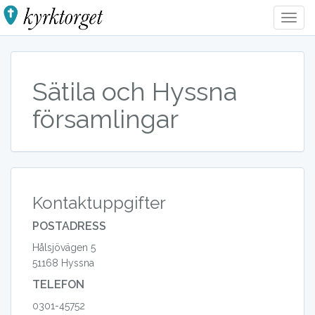
Togg
Navig
Sätila och Hyssna
församlingar
Kontaktuppgifter
POSTADRESS
Hålsjövägen 5
51168 Hyssna
TELEFON
0301-45752