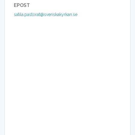
EPOST
satila.pastorat@svenskakyrkan.se